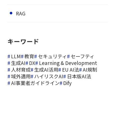
RAG
キーワード
LLM
教育
セキュリティ
セーフティ
生成AI
DX
Learning & Development
人材育成
生成AI活用
EU AI法
AI規制
域外適用
ハイリスクAI
日本版AI法
AI事業者ガイドライン
Dify
お気軽に
お問い合わせください
次世代のAIガバナンス構築に向けたパートナーとして、貴社
のビジネスに最適化されたセーフティ戦略を提案します。