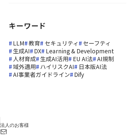
キーワード
LLM
教育
セキュリティ
セーフティ
生成AI
DX
Learning & Development
人材育成
生成AI活用
EU AI法
AI規制
域外適用
ハイリスクAI
日本版AI法
AI事業者ガイドライン
Dify
お気軽に
お問い合わせください
次世代のAIガバナンス構築に向けたパートナーとして、貴社
のビジネスに最適化されたセーフティ戦略を提案します。
GENFLUXのデモ依頼や資料請求もこちらから承ります。
法人のお客様